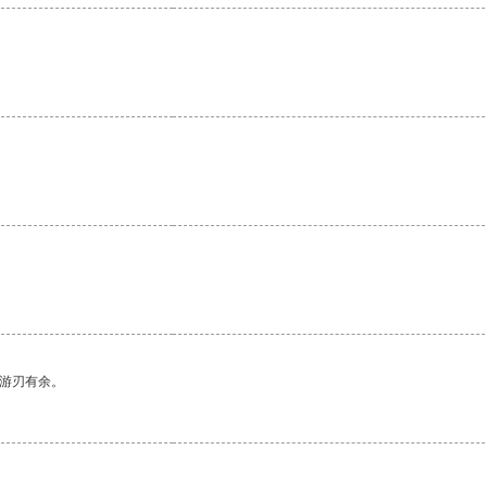
。
。
中游刃有余。