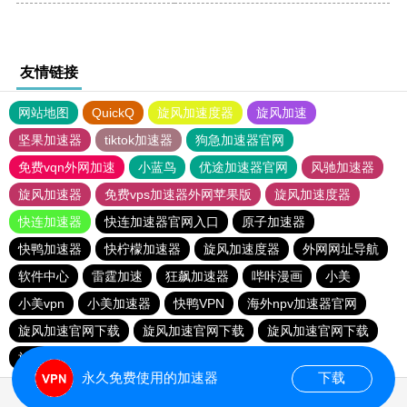
友情链接
网站地图
QuickQ
旋风加速度器
旋风加速
坚果加速器
tiktok加速器
狗急加速器官网
免费vqn外网加速
小蓝鸟
优途加速器官网
风驰加速器
旋风加速器
免费vps加速器外网苹果版
旋风加速度器
快连加速器
快连加速器官网入口
原子加速器
快鸭加速器
快柠檬加速器
旋风加速度器
外网网址导航
软件中心
雷霆加速
狂飙加速器
哔咔漫画
小美
小美vpn
小美加速器
快鸭VPN
海外npv加速器官网
旋风加速官网下载
旋风加速官网下载
旋风加速官网下载
旋风加速官网下载
永久免费使用的加速器
下载